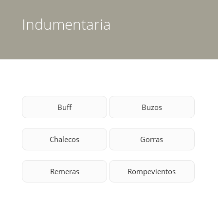
Inicio
Indumentaria
Quienes Somos
Productos
Servicios
Buff
Buzos
Clientes
Contacto
Chalecos
Gorras
Remeras
Rompevientos