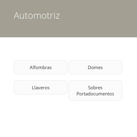
Inicio
Automotriz
Quienes Somos
Productos
Servicios
Alfombras
Domes
Clientes
Contacto
Llaveros
Sobres
Portadocumentos